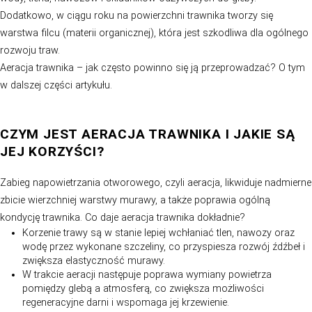
korzyści, o których piszemy w dalszej części artykułu.
AERACJA TRAWNIKA – KLUCZOWA
CZYNNOŚĆ W PIELĘGNACJI TRAWY
Aeracja młodego trawnika jest tak samo ważna, jak aera
który ma już kilka, a nawet kilkanaście lat. Trawnik to w
każdego ogrodu, dlatego ważne jest, aby był zdrowy i z
uda się to bez aeracji. W trakcie całorocznego użytkow
powierzchnia zagęszcza się, co wpływa na ograniczeni
wody, tlenu, nawozów i składników odżywczych do gleb
Dodatkowo, w ciągu roku na powierzchni trawnika tworz
warstwa filcu (materii organicznej), która jest szkodliw
rozwoju traw.