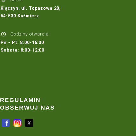
PRODUKTY
Trawnik
Pielęgnacja trawnika
Nawadnianie
Maszyny do pielęgnacji trawnika
USŁUGI