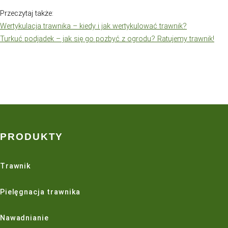
wykorzystaniem kolczastych nakładem na buty, proces t
płytki i nie nacina głęboko trawy.
Aby poprawić przepływ powietrza, wody i składników o
aerator wykorzystuje kolce, które wbijają się w ziemię i
w podłożu. Mechaniczny aerator do trawnika składa się 
elementów, w tym z ramek, wałków, noży i kolców. Urząd
zasilane elektrycznie lub mechanicznie, a w zależności 
aeratora, można go prowadzić ręcznie lub ciągnąć za t
Podczas pracy aeratora, noże tną skorupę glebową, a k
się w ziemię i usuwają fragmenty zwięzłej ziemi z otwor
sposób powstają kanały, które umożliwiają lepsze prze
powietrza, wody i składników odżywczych do korzeni tr
Aerator do trawnika jest dobrym wyborem, jeśli trawnik j
starszy i ma zwięzłą glebę. W przypadku młodych trawn
wykonanie aeracji mechanicznej może zaszkodzić ich k