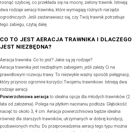
nakłuwaniu darni w celu poprawy przepuszczalności gle
gwarantuje ułatwienie dostępu korzeni trawy do składni
pokarmowych. Dzięki temu źdźbła rośliny są w stanie si
rosnąć szybciej, co przekłada się na mocny, zielony trawn
dwa rodzaje aeracji trawnika, które wymagają różnych n
ogrodniczych. Jeśli zastanawiasz się, czy Twój trawnik 
tego zabiegu, czytaj dalej.
CO TO JEST AERACJA TRAWNIKA I 
JEST NIEZBĘDNA?
Aeracja trawnika. Co to jest? Jakie są jej rodzaje?
Aeracja trawnika jest niezbędnym zabiegiem, jeśli zależy
prawidłowym rozwoju trawy. To niezwykle ważny sposób