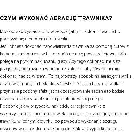
naturalną równowagę ekosystemu trawnika. Przed podję
o aeracji, warto przeprowadzić test gleby, aby określić jej
potrzeby.
AERACJA, WERTYKULACJA TRAWNIKA
JEST CZAS NA TE ZABIEGI?
Aeracja to nie to samo co wertykulacja. Wertykulacja to
pielęgnacyjny trawnika, polegający na mechanicznym 
mchu, zgnilizny oraz innych resztek organicznych z pow
trawnika. Więcej na jej temat przeczytasz w naszym arty
dedykowanym
wertykulacji
.