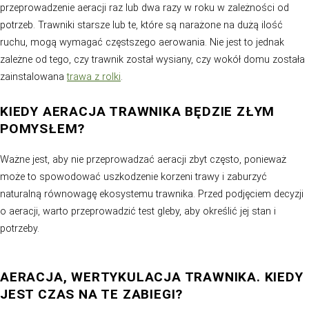
Zabieg ten również zmniejsza ubicie gleby pod traw
powiększa pojemność wodną gleby, zmniejsza spł
powierzchniowe i tworzenie kałuży.
Korzenie trawy stają się silniejsze, co wzmacnia 
murawy na upał i suszę.
Ponadto aeracja trawnika rozluźnia warstwę materi
co znacznie poprawia przepływ wody i wpływa kor
sprężystość oraz miękkość źdźbeł trawy.
Jak widzisz, jeśli marzysz o naprawdę miękkim, zdro
trawniku, musisz pamiętać o aeracji.
Pielęgnacja trawni
sposób przyniesie mnóstwo korzyści!
DLACZEGO POWINIENEŚ AEROWAĆ 
TRAWNIK CO NAJMNIEJ RAZ W ROK