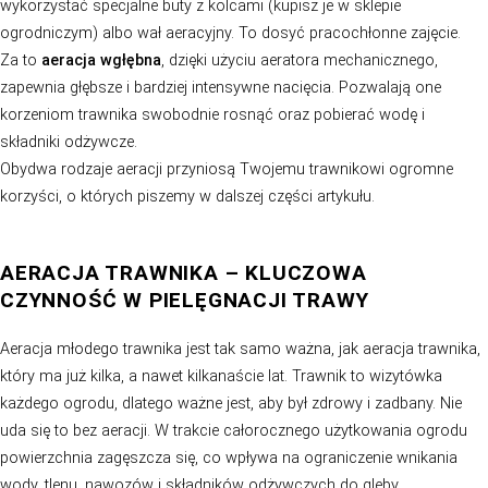
który przynosi ogromne korzyści Twojemu trawnikowi. I
rodzaje aeracji.
Powierzchniowa aeracja
to idealna opcja dla młodych
lata od założenia). Polega na płytkim nacinaniu podłoż
nacięć to około 3, 4 cm. Aeracja powierzchniowa będzie
również dla starszych trawników, utrzymanych w dobrej 
pozbawionych mchu. Do przeprowadzenia aeracji tego
wykorzystać specjalne buty z kolcami (kupisz je w sklep
ogrodniczym) albo wał aeracyjny. To dosyć pracochłonn
Za to
aeracja wgłębna
, dzięki użyciu aeratora mechani
zapewnia głębsze i bardziej intensywne nacięcia. Pozwa
korzeniom trawnika swobodnie rosnąć oraz pobierać w
składniki odżywcze.
Obydwa rodzaje aeracji przyniosą Twojemu trawnikow