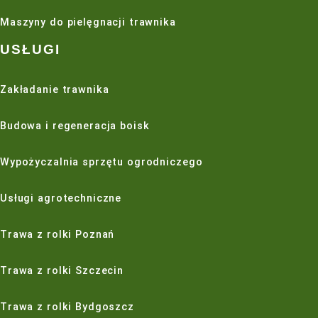
dlatego warto przeprowadzać ją tylko wtedy, gdy jest to
Sprawdź też inne
maszyny do pielęgnacji trawy
.
PODSUMOWANIE
Aeracja trawnika jest istotnym zabiegiem pielęgnacyjny
celu poprawę struktury gleby i umożliwienie korzeniom 
dostępu do wody, tlenu i składników odżywczych. Dzięk
może rozwijać się zdrowiej i silniej, co prowadzi do pięk
wyglądającego, zielonego trawnika. Istnieją dwie główn
aeracji trawnika: aeracja powierzchniowa i aeracja wgł
metody aeracji należy dostosować do zapotrzebowania
Aerację można dokonać przy użyciu butów, wideł lub wa