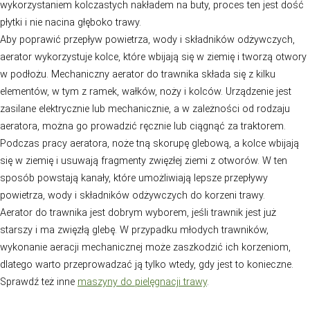
AERACJA TRAWNIKA NA WIOSNĘ
Aerację trawnika najlepiej przeprowadzać wczesną wio
jesienią, kiedy to trawnik jest w fazie intensywnego wzros
również okres, w którym gleba jest wilgotna, co ułatwia
przeprowadzenie zabiegu.
Aerację warto wykonać po okresach suszy, kiedy to ziem
zbita i twarda, co utrudnia dostęp powietrza, wody i sk
odżywczych do korzeni trawy. Jeśli trawnik ma problem
przesuszeniem, aerację należy przeprowadzić przed na
ponieważ ułatwi to wchłanianie wody przez korzenie.
CZYM WYKONAĆ AERACJĘ TRAWNIK