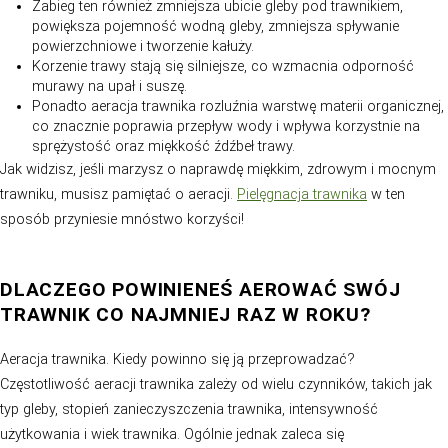
Aeracja trawnika – jak często powinno się ją przeprow
w dalszej części artykułu.
CZYM JEST AERACJA TRAWNIKA I JA
JEJ KORZYŚCI?
Zabieg napowietrzania otworowego, czyli aeracja, likwi
zbicie wierzchniej warstwy murawy, a także poprawia o
kondycję trawnika. Co daje aeracja trawnika dokładnie?
Korzenie trawy są w stanie lepiej wchłaniać tlen, 
wodę przez wykonane szczeliny, co przyspiesza roz
zwiększa elastyczność murawy.
W trakcie aeracji następuje poprawa wymiany powi
pomiędzy glebą a atmosferą, co zwiększa możliwo
regeneracyjne darni i wspomaga jej krzewienie.