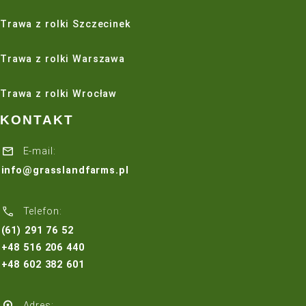
skorzystać z dużo wygodniejszej metody przy wsparciu
mechanicznego.
To nie jedyny zabieg, który warto wykonywać, by nie do
chorób trawnika. Równie ważne jest chociażby
odpowiednie
nawadnianie
czy piaskowanie. Utrzymanie 
estetyki rosnącej wokół domu trawy to często trudne zad
zdecydowanie warte zachodu.
Przeczytaj także:
Wertykulacja trawnika – kiedy i jak wertykulować trawni
Turkuć podjadek – jak się go pozbyć z ogrodu? Ratujem