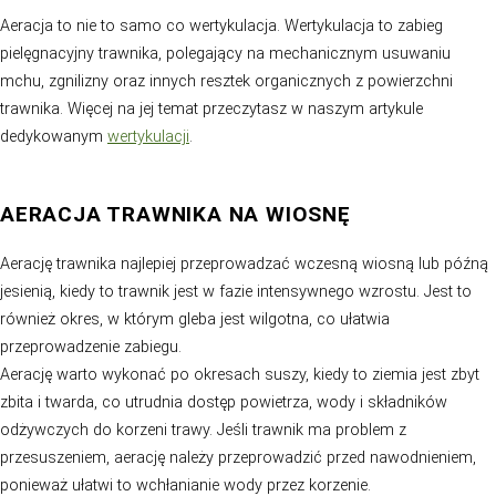
Aeracja trawnika. Kiedy powinno się ją przeprowadzać?
Częstotliwość aeracji trawnika zależy od wielu czynników
typ gleby, stopień zanieczyszczenia trawnika, intensyw
użytkowania i wiek trawnika. Ogólnie jednak zaleca się
przeprowadzenie aeracji raz lub dwa razy w roku w zal
potrzeb. Trawniki starsze lub te, które są narażone na d
ruchu, mogą wymagać częstszego aerowania. Nie jest t
zależne od tego, czy trawnik został wysiany, czy wokół
zainstalowana
trawa z rolki
.
KIEDY AERACJA TRAWNIKA BĘDZIE 
POMYSŁEM?
Ważne jest, aby nie przeprowadzać aeracji zbyt często,
może to spowodować uszkodzenie korzeni trawy i zab