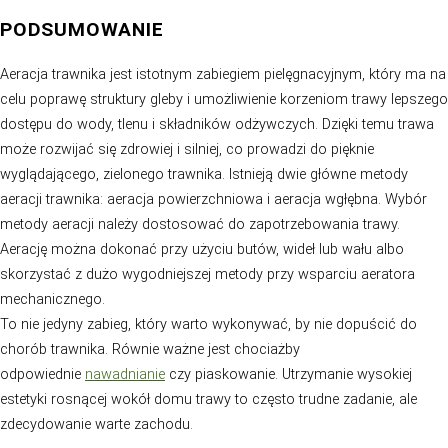
Możesz skorzystać z butów ze specjalnymi kolcami, wa
posłużyć się aeratorem do trawnika.
Jeśli chcesz dokonać napowietrzenia trawnika za pom
kolcami, zastosujesz w ten sposób aerację powierzchni
polega na płytkim nakłuwaniu gleby. Aby tego dokonać,
przejść się po trawniku w butach z kolcami, aby równom
dokonać nacięć w ziemi. To najprostszy sposób na aera
aczkolwiek nacięcia będą dosyć płytkie. Aeracja trawnik
przyniesie podobny efekt, jednak zdecydowanie zadanie 
dużo bardziej czasochłonne i pochłonie więcej energii.
Podobnie jak w przypadku nakładek, aeracja trawnika z
wykorzystaniem specjalnego wałka polega na przeciągn
trawniku w jednym kierunku, co powoduje wykonanie s
otworów w glebie. Jednakże, podobnie jak w przypadku a