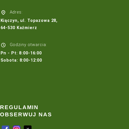
Budowa i regeneracja boisk
Wypożyczalnia sprzętu ogrodniczego
Usługi agrotechniczne
Trawa z rolki Poznań
Trawa z rolki Szczecin
Trawa z rolki Bydgoszcz
Trawa z rolki Szczecinek