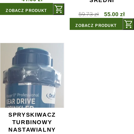
POWIĄZANE PRODUKTY
ROZDZIELNIK 4
SPRYSK
SEKCJE
TURBI
NASTAWI
41.00
zł