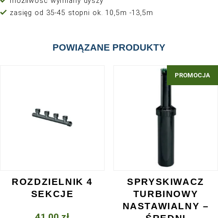
O PRODUKCIE
regulowany kąt zraszania od 25 do 360 stopni
możliwość wymiany dyszy
zasięg od 35-45 stopni ok. 10,5m -13,5m