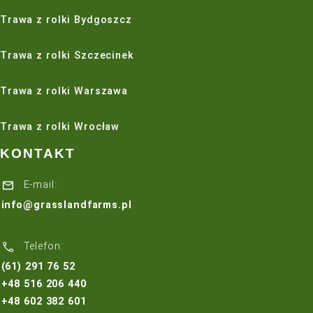
PRODUKTY
Trawnik
Pielęgnacja trawnika
Nawadnianie
Maszyny do pielęgnacji trawnika
USŁUGI
Zakładanie trawnika