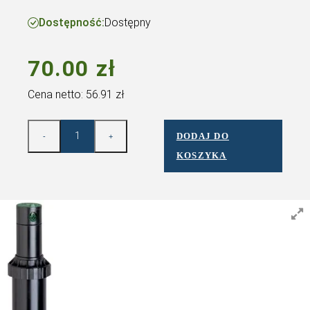
TURBINOWY
NASTAWIALNY – DU
Dostępność:
Dostępny
70.00
zł
Cena netto:
56.91
zł
DODAJ DO
-
+
KOSZYKA