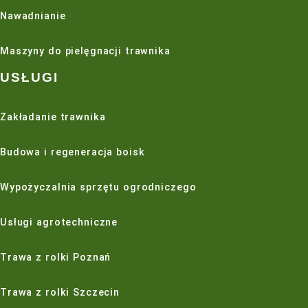
SPRYSKIWACZ
TURBINOWY
NASTAWIALNY
DUŻY – ORBIT
76.00
zł
ZOBACZ PRODUKT