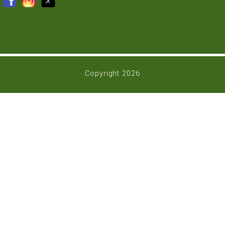
Trawa z rolki Warszawa
Trawa z rolki Wrocław
KONTAKT
E-mail:
info@grasslandfarms.pl
Telefon:
(61) 291 76 52
+48 516 206 440
+48 602 382 601