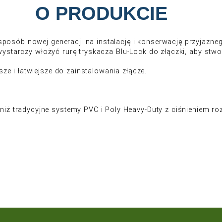
O PRODUK
j niezawodny sposób nowej generacji na instalacj
ciśnij i idź” wystarczy włożyć rurę tryskacza Blu-
jąc mocniejsze i łatwiejsze do zainstalowania złą