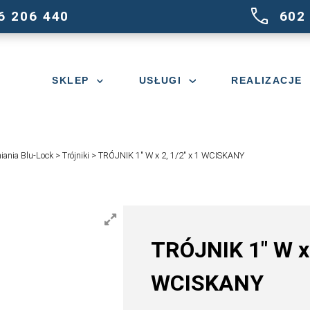
516 206 440
SKLEP
USŁUGI
>
System nawadniania Blu-Lock
>
Trójniki
>
TRÓJNIK 1″ W x 2, 1/2