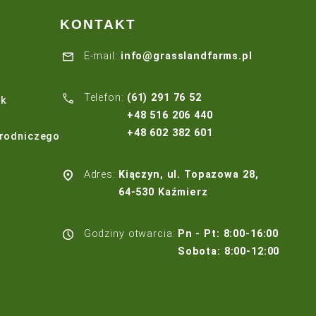
acisków.
0% szybsza niż tradycyjne systemy PVC i Poly He
KONTAKT
E-mail:
info@grassl