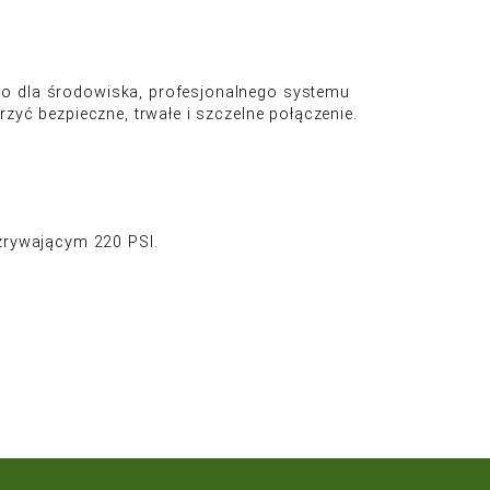
CIE
ę i konserwację przyjaznego dla środowiska, prof
Lock do złączki, aby stworzyć bezpieczne, trwałe i
cze.