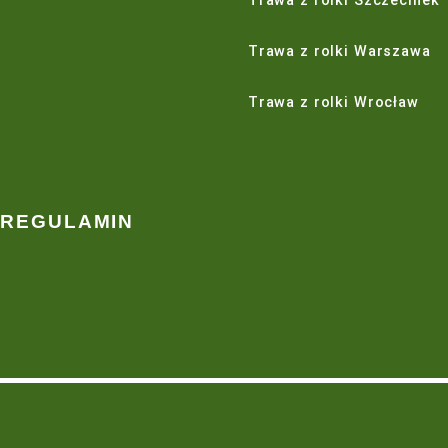
Trawnik
Zakładanie tr
Pielęgnacja trawnika
Budowa i rege
Nawadnianie
Wypożyczalnia
Maszyny do pielęgnacji trawnika
Usługi agrote
Trawa z rolki
Trawa z rolki
Trawa z rolki