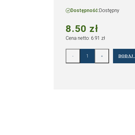
TRÓ
WC
Dost
8.
Cena n
-