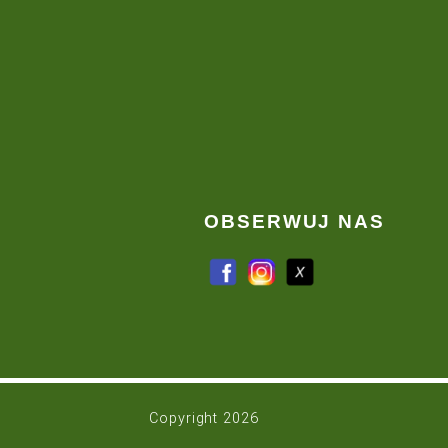
awnika
Telefon:
(61) 291 76
neracja boisk
+48 516 20
+48 602 38
 sprzętu ogrodniczego
chniczne
Adres:
Kiączyn, ul.
64-530 Kaźm
 Poznań
Godziny otwarcia:
Pn
 Szczecin
So
 Bydgoszcz