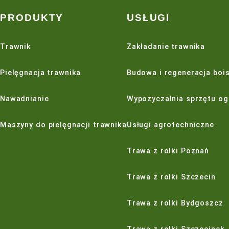
Eliminuje potrzebę stosowania kleju, podkładu i z
Opatentowana konstrukcja Push and Go jest do 7
Zdejmowany i wielokrotnego użytku.
PRODUKTY
USŁUGI