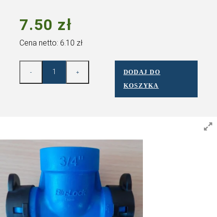
1/2″ WCISKANY
Dostępność:
Dostępny
7.50
zł
Cena netto:
6.10
zł
DODAJ DO
-
+
KOSZYKA