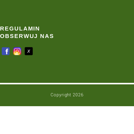
Trawa z rolki Warszawa
Trawa z rolki Wrocław
KONTAKT
E-mail:
info@grasslandfarms.pl
Telefon:
(61) 291 76 52
+48 516 206 440
+48 602 382 601