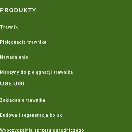
Blu-Lock poprawia irygację elastycznych rur, dod
mocniejsze i łatwiejsze do zainstalowania złącze.
Eliminuje potrzebę stosowania kleju, podkładu i z
Opatentowana konstrukcja Push and Go jest do 
niż tradycyjne systemy PVC i Poly Heavy-Duty z c
rozrywającym 220 PSI.
Zdejmowany i wielokrotnego użytku.