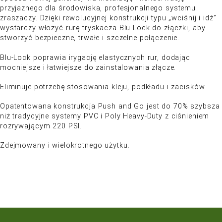
O PRODUKCIE
Blu-Lock to najczystszy, najszybszy i najbardziej
sposób nowej generacji na instalację i konserwac
przyjaznego dla środowiska, profesjonalnego sy
zraszaczy. Dzięki rewolucyjnej konstrukcji typu „wc
wystarczy włożyć rurę tryskacza Blu-Lock do złąc
stworzyć bezpieczne, trwałe i szczelne połączenie