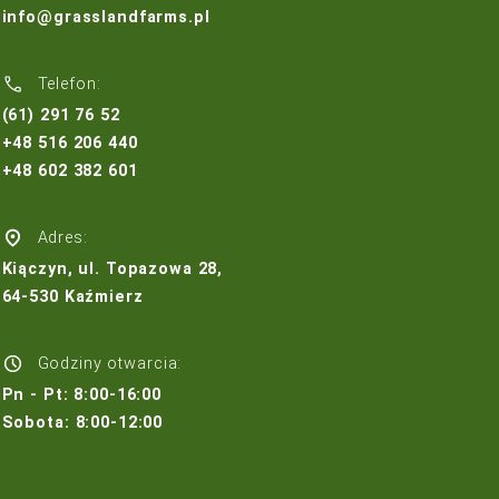
Budowa i regeneracja boisk
Wypożyczalnia sprzętu ogrodniczego
Usługi agrotechniczne
Trawa z rolki Poznań
Trawa z rolki Szczecin
Trawa z rolki Bydgoszcz
Trawa z rolki Szczecinek