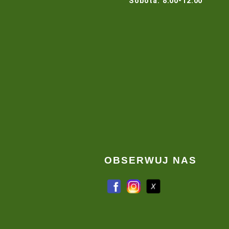
KONTAKT
E-mail:
info@grassl
awnika
Telefon:
(61) 291 76
neracja boisk
+48 516 20
+48 602 38
 sprzętu ogrodniczego
chniczne
Adres:
Kiączyn, ul.