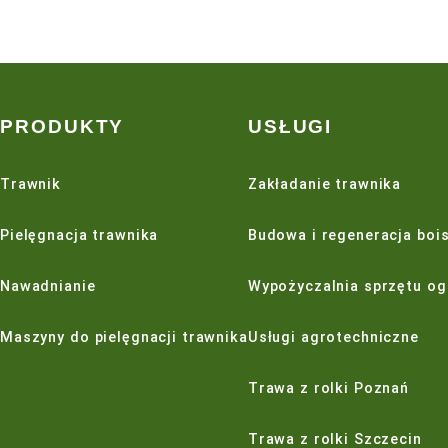
GRASSLAND FARMS
LANDSCAPER PRO
RAIN
BEST
SUPER GRASS
CENA
1
zł
-
10000
zł
WYCZYŚĆ FILTRY