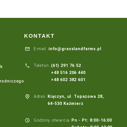
←
1
2
3
…
12
13
14