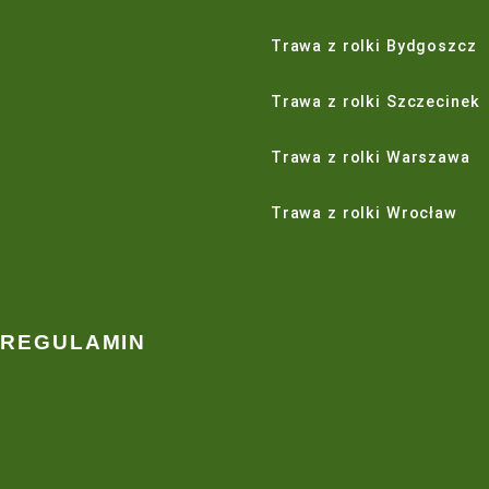
PRODUKTY
USŁUGI
Trawnik
Zakładanie tr
Pielęgnacja trawnika
Budowa i rege
Nawadnianie
Wypożyczalnia
Maszyny do pielęgnacji trawnika
Usługi agrote