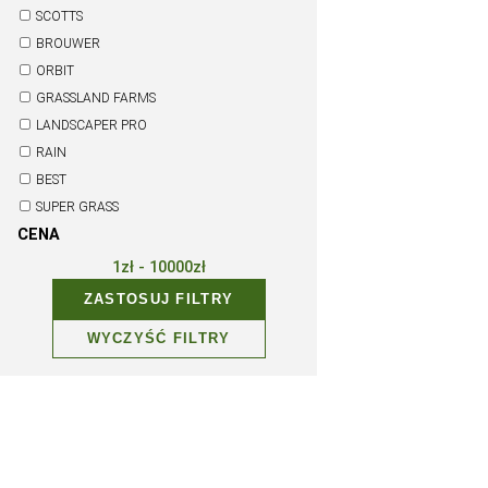
Studzienki/ Skrzynki zaworowe
Mgiełka ochładzająca latem
FILTRY
PROMOCJA
NOWOŚĆ
MARKA
KIEPENKERL
SCHULTZ
SCOTTS
BROUWER
ORBIT