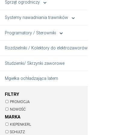
Mieszanki nasion traw
Odżywki do roślin zielonych
Siewniki / Rozrzutniki do nawozów
Sprzęt ogrodniczy
Systemy nawadniania trawników
Programatory / Sterowniki
Rozdzielniki / Kolektory do elektrozaworów